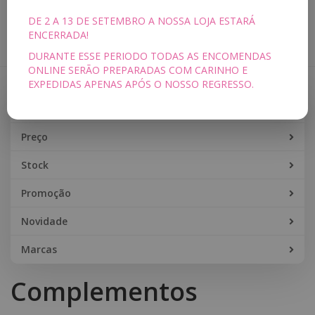
DE 2 A 13 DE SETEMBRO A NOSSA LOJA ESTARÁ
Toggle
ENCERRADA!
navigation
DURANTE ESSE PERIODO TODAS AS ENCOMENDAS
ONLINE SERÃO PREPARADAS COM CARINHO E
EXPEDIDAS APENAS APÓS O NOSSO REGRESSO.
Filtros
Filtros
Preço
Stock
Promoção
Novidade
Marcas
Complementos