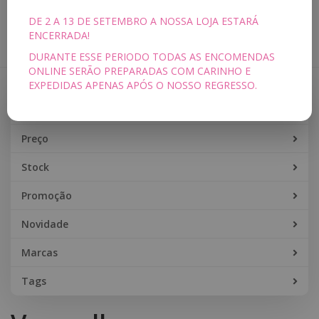
DE 2 A 13 DE SETEMBRO A NOSSA LOJA ESTARÁ
Toggle
ENCERRADA!
navigation
DURANTE ESSE PERIODO TODAS AS ENCOMENDAS
ONLINE SERÃO PREPARADAS COM CARINHO E
EXPEDIDAS APENAS APÓS O NOSSO REGRESSO.
Filtros
Filtros
Preço
Stock
Promoção
Novidade
Marcas
Tags