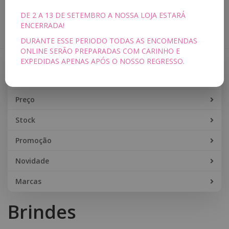
DE 2 A 13 DE SETEMBRO A NOSSA LOJA ESTARÁ
Toggle
ENCERRADA!
navigation
DURANTE ESSE PERIODO TODAS AS ENCOMENDAS
ONLINE SERÃO PREPARADAS COM CARINHO E
EXPEDIDAS APENAS APÓS O NOSSO REGRESSO.
Filtros
Filtros
Preço
Stock
Promoção
Novidade
Marcas
Brindes