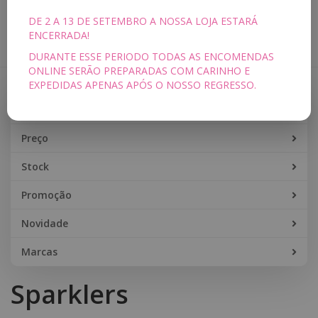
DE 2 A 13 DE SETEMBRO A NOSSA LOJA ESTARÁ
Toggle
ENCERRADA!
navigation
DURANTE ESSE PERIODO TODAS AS ENCOMENDAS
ONLINE SERÃO PREPARADAS COM CARINHO E
EXPEDIDAS APENAS APÓS O NOSSO REGRESSO.
Filtros
Filtros
Preço
Stock
Promoção
Novidade
Marcas
Sparklers