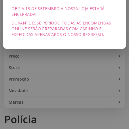
DE 2 A 13 DE SETEMBRO A NOSSA LOJA ESTARÁ
Toggle
ENCERRADA!
navigation
DURANTE ESSE PERIODO TODAS AS ENCOMENDAS
ONLINE SERÃO PREPARADAS COM CARINHO E
EXPEDIDAS APENAS APÓS O NOSSO REGRESSO.
Filtros
Filtros
Preço
Stock
Promoção
Novidade
Marcas
Polícia